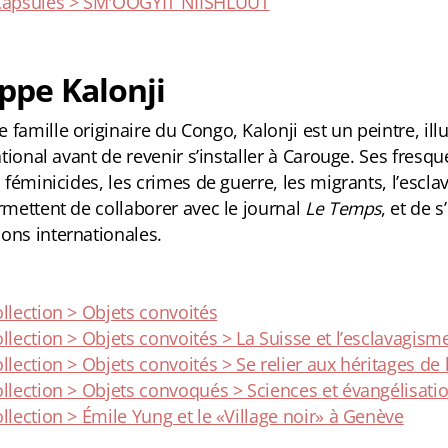
 Capsules > SM'OOGYIT NIISHLUUT
ippe Kalonji
famille originaire du Congo, Kalonji est un peintre, ill
national avant de revenir s’installer à Carouge. Ses fresq
s féminicides, les crimes de guerre, les migrants, l’esclav
ermettent de collaborer avec le journal
Le Temps
, et de s
ons internationales.
i
ollection > Objets convoités
llection > Objets convoités > La Suisse et l’esclavagism
llection > Objets convoités > Se relier aux héritages de 
ollection > Objets convoqués > Sciences et évangélisati
llection > Émile Yung et le «Village noir» à Genève