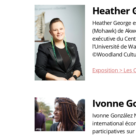
Heather 
Heather George es
(Mohawk) de Akwes
exécutive du Cent
l’Université de W
©Woodland Cultur
Exposition > Les
Ivonne G
Ivonne González N
international écon
participatives sur