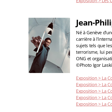
Exposition > Les
Jean-Phil
Né à Genève d’une 
carrière à l’inter
sujets tels que le
terrorisme, lui p
ONG et organisati
©Photo Igor Lask
Exposition > La C
Exposition > La Co
Exposition > La Co
Exposition > La C
Exposition > La Co