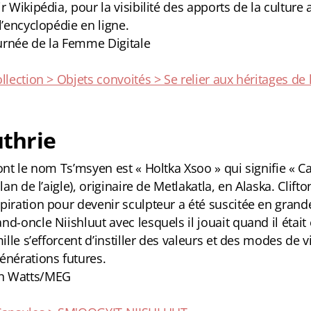
r Wikipédia, pour la visibilité des apports de la culture 
l’encyclopédie en ligne.
urnée de la Femme Digitale
llection > Objets convoités > Se relier aux héritages de 
uthrie
ont le nom Ts’msyen est « Holtka Xsoo » qui signifie « C
lan de l’aigle), originaire de Metlakatla, en Alaska. Clift
piration pour devenir sculpteur a été suscitée en grand
nd-oncle Niishluut avec lesquels il jouait quand il étai
mille s’efforcent d’instiller des valeurs et des modes de 
énérations futures.
n Watts/MEG