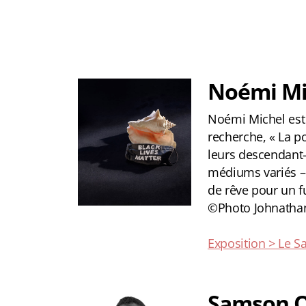
Noémi Mi
Noémi Michel est 
recherche, « La po
leurs descendant-e
médiums variés – 
de rêve pour un fu
©Photo Johnatha
Exposition > Le S
Samson 