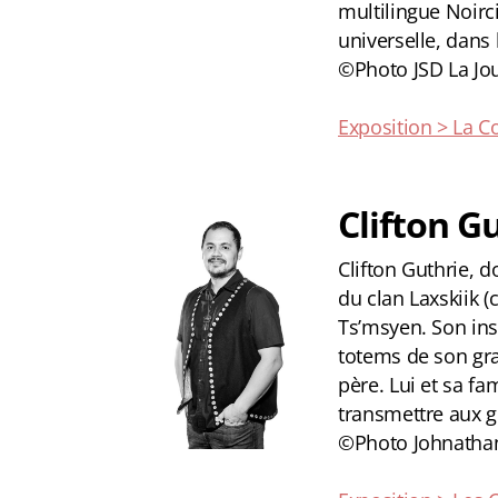
multilingue Noirci
universelle, dans 
©Photo JSD La Jo
Exposition > La Co
Clifton G
Clifton Guthrie, d
du clan Laxskiik (c
Ts’msyen. Son ins
totems de son gra
père. Lui et sa fa
transmettre aux g
©Photo Johnatha