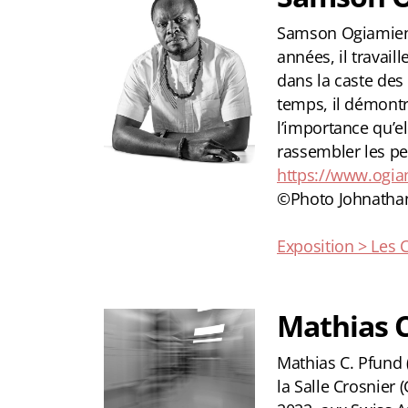
Samson Ogiamien e
années, il travai
dans la caste des
temps, il démontr
l’importance qu’e
rassembler les pe
https://www.ogia
©Photo Johnatha
Exposition > Les 
Mathias C
Mathias C. Pfund 
la Salle Crosnier