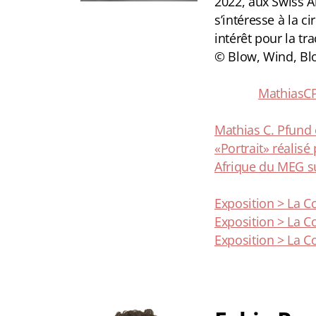
2022, aux Swiss A
s’intéresse à la 
intérêt pour la tr
© Blow, Wind, Blo
MathiasCP
Mathias C. Pfund
«Portrait» réalis
Afrique du MEG su
Exposition > La C
Exposition > La C
Exposition > La C