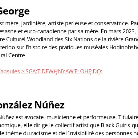
George
t mère, jardinière, artiste perleuse et conservatrice. P
asne et euro-canadienne par sa mère. En mars 2023, el
re Culturel Woodland des Six Nations de la rivière Grand
aterloo sur l’histoire des pratiques muséales Hodinohsh
al Centre
 Capsules > SGA:T DEWĘ̱ʼNYAWʼE: OHĘ:DǪ:
onzález Núñez
úñez est avocate, musicienne et performeuse. Titulaire 
omique, elle dirige le collectif artistique Black Guiris 
 le thème du racisme et de l’invisibilité des personnes n