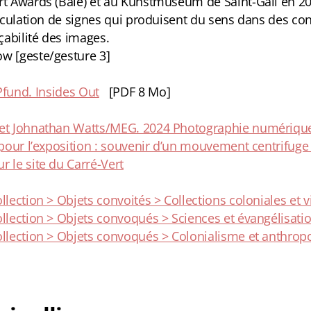
rt Awards (Bâle) et au Kunstmuseum de Saint-Gall en 202
circulation de signes qui produisent du sens dans des co
açabilité des images.
w [geste/gesture 3]
fund. Insides Out
[PDF 8 Mo]
 et Johnathan Watts/MEG. 2024 Photographie numérique
é pour l’exposition : souvenir d’un mouvement centrifuge
r le site du Carré-Vert
ollection > Objets convoités > Collections coloniales et
ollection > Objets convoqués > Sciences et évangélisati
ollection > Objets convoqués > Colonialisme et anthrop