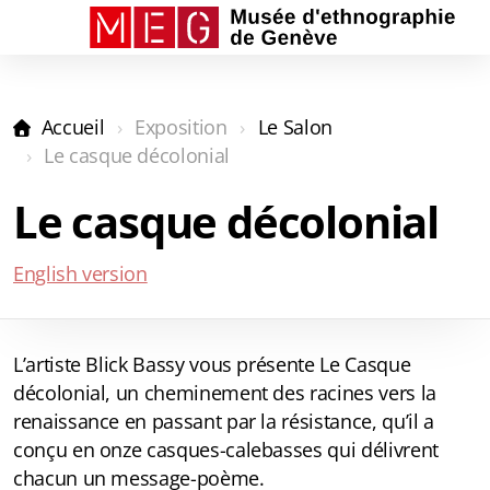
Accueil
Exposition
Le Salon
La Collection
Le casque décolonial
Le Salon
Le casque décolonial
Les Capsules
English version
Audioguides
L’artiste Blick Bassy vous présente Le Casque
décolonial, un cheminement des racines vers la
renaissance en passant par la résistance, qu’il a
conçu en onze casques-calebasses qui délivrent
chacun un message-poème.