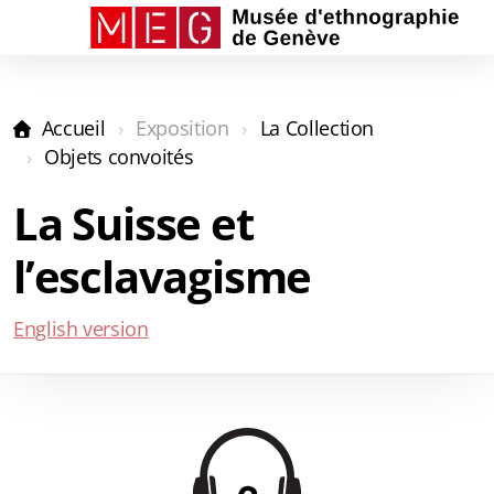
Accueil
Exposition
La Collection
La Collection
Objets convoités
Le Salon
La Suisse et
Les Capsules
l’esclavagisme
Audioguides
English version