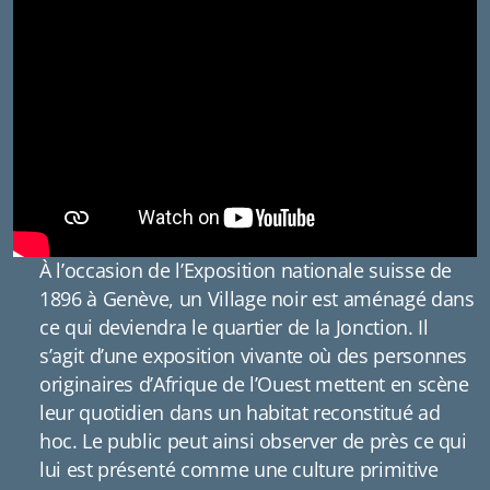
À l’occasion de l’Exposition nationale suisse de
1896 à Genève, un Village noir est aménagé dans
ce qui deviendra le quartier de la Jonction. Il
s’agit d’une exposition vivante où des personnes
originaires d’Afrique de l’Ouest mettent en scène
leur quotidien dans un habitat reconstitué ad
hoc. Le public peut ainsi observer de près ce qui
lui est présenté comme une culture primitive