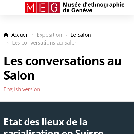
Accueil
Exposition
Le Salon
La Collection
Les conversations au Salon
Le Salon
Les conversations au
Les Capsules
Salon
Audioguides
English version
Etat des lieux de la
racialisation en Suisse