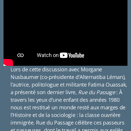
Lors de cette discussion avec Morgane
Nusbaumer (co-présidente d'Alternatiba Léman),
l’autrice, politologue et militante Fatima Ouassak,
a présenté son dernier livre,
Rue du Passage
: À
travers les yeux d'une enfant des années 1980
nous est restitué un monde resté aux marges de
l’Histoire et de la sociologie : la classe ouvrière
immigrée. Rue du Passage célèbre ces passeurs
et passeuses, dont le travail a permis aux exilés